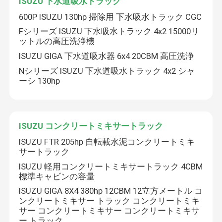
ISUZU 下水道吸水トラック
600P ISUZU 130hp 掃除用 下水吸水トラック CGC
私達について
Fシリーズ ISUZU 下水吸水トラック 4x2 15000リ
ットルの高圧洗浄機
ISUZU GIGA 下水道吸水器 6x4 20CBM 高圧洗浄
工場旅行
Nシリーズ ISUZU 下水道吸水トラック 4x2 シャ
ーシ 130hp
品質管理
私達に連絡しなさい
ISUZU コンクリートミキサートラック
ISUZU FTR 205hp 自転載水泥コンクリートミキ
サートラック
引用を要求しなさい
ISUZU 軽用コンクリートミキサートラック 4CBM
標準キャビンの容量
ISUZUの消火活動のトラック
ISUZU GIGA 8X4 380hp 12CBM 12立方メートル コ
ンクリートミキサー トラック コンクリートミキ
サー コンクリートミキサー コンクリートミキサ
ISUZU ゴミ箱
ー トラック