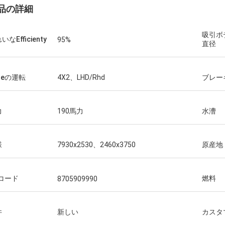
品の詳細
吸引ボ
いなEfficienty
95%
直径
oeの運転
4X2、LHD/Rhd
ブレー
力
190馬力
水漕
様
7930x2530、2460x3750
原産地
Sコード
燃料
8705909990
件
新しい
カスタ