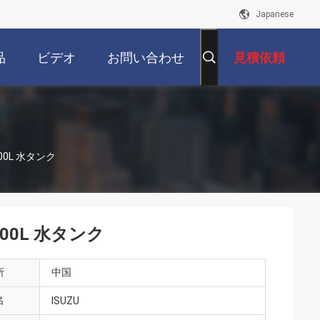
Japanese
品
ビデオ
お問い合わせ
見積依頼
000L 水タンク
000L 水タンク
所
中国
名
ISUZU