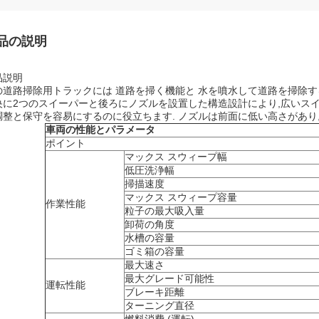
品の説明
品説明
の道路掃除用トラックには 道路を掃く機能と 水を噴水して道路を掃除
央に2つのスイーパーと後ろにノズルを設置した構造設計により,広いス
調整と保守を容易にするのに役立ちます. ノズルは前面に低い高さがあり
車両の性能とパラメータ
ポイント
マックス スウィープ幅
低圧洗浄幅
掃描速度
マックス スウィープ容量
作業性能
粒子の最大吸入量
卸荷の角度
水槽の容量
ゴミ箱の容量
最大速さ
最大グレード可能性
運転性能
ブレーキ距離
ターニング直径