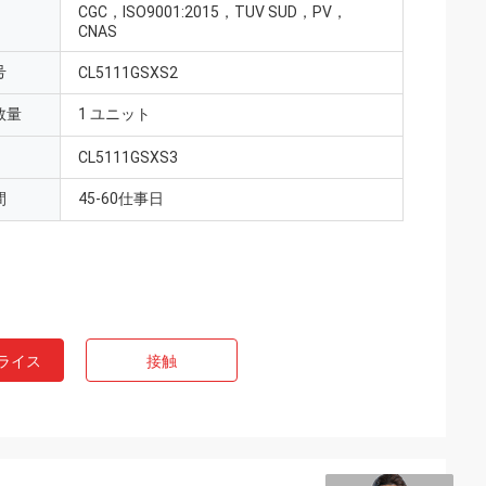
CGC，ISO9001:2015，TUV SUD，PV，
CNAS
号
CL5111GSXS2
数量
1 ユニット
CL5111GSXS3
間
45-60仕事日
ライス
接触