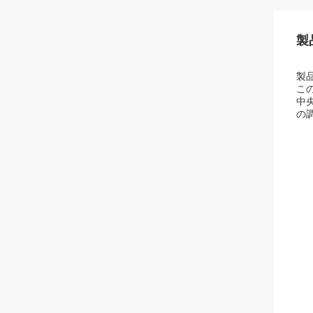
製
製
こ
中
の