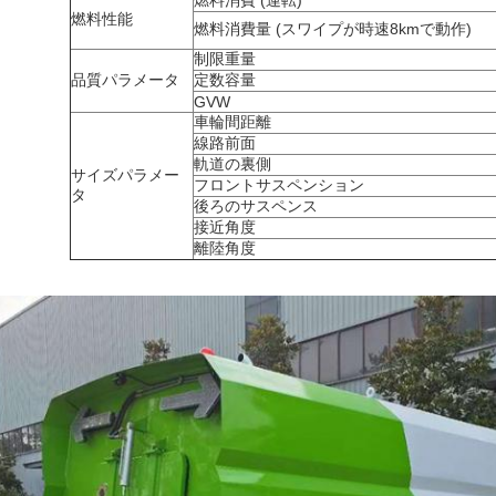
燃料消費 (運転)
燃料性能
燃料消費量 (スワイプが時速8kmで動作)
制限重量
品質パラメータ
定数容量
GVW
車輪間距離
線路前面
軌道の裏側
サイズパラメー
フロントサスペンション
タ
後ろのサスペンス
接近角度
離陸角度