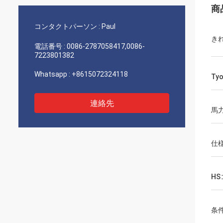
商
コンタクトパーソン :
Paul
きれ
電話番号 :
0086-2787058417,0086-
7223801382
Whatsapp :
+8615072324118
Ty
連絡先
馬
仕
H
条