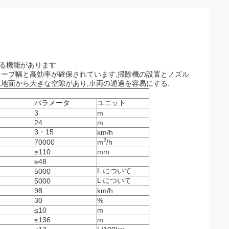
する機能があります
イープ幅と高効率が確保されています.掃除機の設置とノズル
,地面から大きな空隙があり,車両の通過を容易にする.
パラメータ
ユニット
3
m
24
m
3・15
km/h
2
70000
m
/h
≥110
mm
≥48
.
L について
5000
L について
5000
98
km/h
30
%
≤10
m
≤136
m