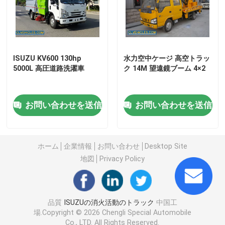
ISUZUの空気のプラットホームのトラック
ISUZUのレッカー車
ISUZU KV600 130hp
水力空中ケージ 高空トラッ
5000L 高圧道路洗濯車
ク 14M 望遠鏡ブーム 4×2
ISUZU リファー トラック
お問い合わせを送信
お問い合わせを送信
ISUZUのトラックはクレーンを取付けた
ホーム
企業情報
お問い合わせ
Desktop Site
ISUZUの道掃除人のトラック
地図
Privacy Policy
ISUZU 下水道吸水トラック
品質
ISUZUの消火活動のトラック
中国工
場.Copyright © 2026 Chengli Special Automobile
ISUZU コンクリートミキサートラック
Co., LTD. All Rights Reserved.