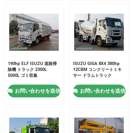
私達について
工場旅行
品質管理
190hp ELF ISUZU 道路掃
ISUZU GIGA 8X4 380hp
除機 トラック 2300L
12CBM コンクリートミキ
私達に連絡しなさい
5000L ゴミ収集
サー ドラムトラック
お問い合わせを送信
お問い合わせを送信
引用を要求しなさい
ISUZUの消火活動のトラック
ISUZU ゴミ箱